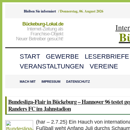
Bleiben Sie informiert
/
Donnerstag, 06. August 2026
Bückeburg-Lokal.de
Inte
Internet-Zeitung als
B
Franchise-Objekt
Neuer Betreiber gesucht!
START
GEWERBE
LESERBRIEFE
VERANSTALTUNGEN
VEREINE
MACH MIT
IMPRESSUM
DATENSCHUTZ
Bundesliga-Flair in Bückeburg – Hannover 96 testet g
Randers FC im Jahnstadion
(har – 2.7.25) Ein Hauch von internatio
Fußball weht Anfang Juli durchs Schau