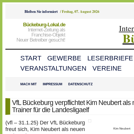
Bleiben Sie informiert
/
Freitag, 07. August 2026
Bückeburg-Lokal.de
Inte
Internet-Zeitung als
B
Franchise-Objekt
Neuer Betreiber gesucht!
START
GEWERBE
LESERBRIEFE
VERANSTALTUNGEN
VEREINE
MACH MIT
IMPRESSUM
DATENSCHUTZ
VfL Bückeburg verpflichtet Kim Neubert als
Trainer für die Landesligaelf
(vfl – 31.1.25) Der VfL Bückeburg
freut sich, Kim Neubert als neuen
Kim Neubert