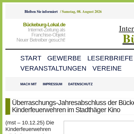
Bleiben Sie informiert
/
Samstag, 08. August 2026
Bückeburg-Lokal.de
Inte
Internet-Zeitung als
B
Franchise-Objekt
Neuer Betreiber gesucht!
START
GEWERBE
LESERBRIEFE
VERANSTALTUNGEN
VEREINE
MACH MIT
IMPRESSUM
DATENSCHUTZ
Überraschungs-Jahresabschluss der Bück
Kinderfeuerwehren im Stadthäger Kino
(mst – 10.12.25) Die
Kinderfeuerwehren