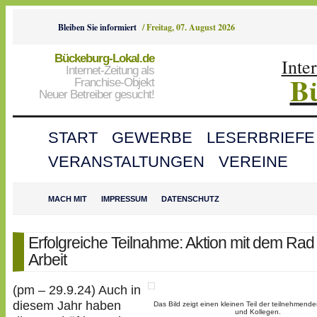
Bleiben Sie informiert
/
Freitag, 07. August 2026
Bückeburg-Lokal.de
Inte
Internet-Zeitung als
B
Franchise-Objekt
Neuer Betreiber gesucht!
START
GEWERBE
LESERBRIEFE
VERANSTALTUNGEN
VEREINE
MACH MIT
IMPRESSUM
DATENSCHUTZ
Erfolgreiche Teilnahme: Aktion mit dem Rad
Arbeit
(pm – 29.9.24) Auch in
diesem Jahr haben
Das Bild zeigt einen kleinen Teil der teilnehmend
und Kollegen.