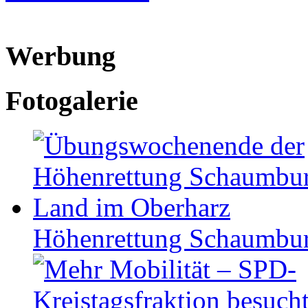
Werbung
Fotogalerie
Höhen­ret­tung Schaum­b