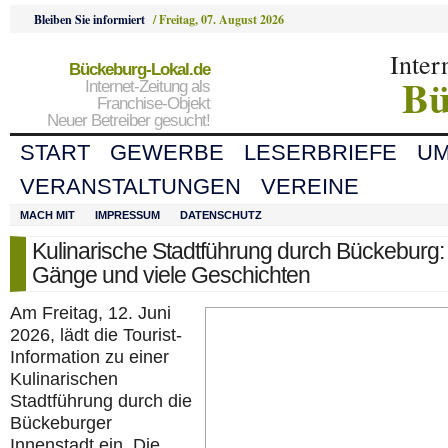
Bleiben Sie informiert
/
Freitag, 07. August 2026
Inter
Bückeburg-Lokal.de
Bü
Internet-Zeitung als
Franchise-Objekt
Neuer Betreiber gesucht!
START
GEWERBE
LESERBRIEFE
U
VERANSTALTUNGEN
VEREINE
MACH MIT
IMPRESSUM
DATENSCHUTZ
Kulinarische Stadtführung durch Bückeburg: 
Gänge und viele Geschichten
Am Freitag, 12. Juni
2026, lädt die Tourist-
Information zu einer
Kulinarischen
Stadtführung durch die
Bückeburger
Innenstadt ein. Die