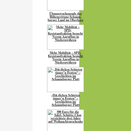
Übungs­wo­chen­ende der
Höhen­ret­tung Schaum­
burger Land im Oberharz
Mehr Mobilität – SPD-
Kreistagsfraktion besucht
Verein Anrufbus in
Niedernwöhren
„Däi dicken Schieten
ünner’n Feuten“ –
Geschichten im
Schaumburger Platt