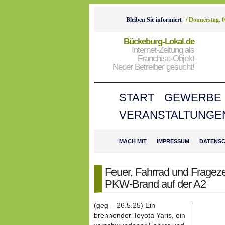
Bleiben Sie informiert
/
Donnerstag, 0
Bückeburg-Lokal.de
Internet-Zeitung als
Franchise-Objekt
Neuer Betreiber gesucht!
START
GEWERBE
VERANSTALTUNGE
MACH MIT
IMPRESSUM
DATENS
Feuer, Fahrrad und Frageze
PKW-Brand auf der A2
(geg – 26.5.25) Ein
brennender Toyota Yaris, ein