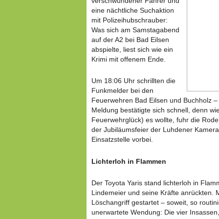
verschwundener Fahrer und
eine nächtliche Suchaktion
mit Polizeihubschrauber:
Was sich am Samstagabend
auf der A2 bei Bad Eilsen
abspielte, liest sich wie ein
Krimi mit offenem Ende.
Um 18:06 Uhr schrillten die
Funkmelder bei den
Feuerwehren Bad Eilsen und Buchholz – 
Meldung bestätigte sich schnell, denn wie
Feuerwehrglück) es wollte, fuhr die Ro
der Jubiläumsfeier der Luhdener Kamer
Einsatzstelle vorbei.
Lichterloh in Flammen
Der Toyota Yaris stand lichterloh in Flam
Lindemeier und seine Kräfte anrückten. 
Löschangriff gestartet – soweit, so routi
unerwartete Wendung: Die vier Insassen,