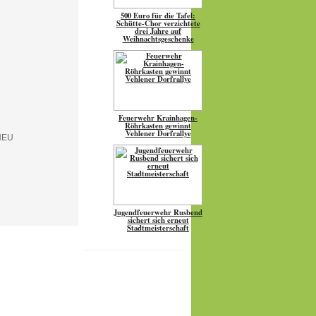
500 Euro für die Tafel:
Schütte-Chor verzichtete
drei Jahre auf
Weihnachtsgeschenke
Feuerwehr Krainhagen-
Röhrkasten gewinnt
Vehlener Dorfrallye
Jugendfeuerwehr Rusbend
sichert sich erneut
Stadtmeisterschaft