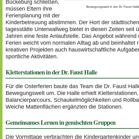
Bückeburg schließen,
Bewe­gungs­welt in der Dr. Faust Hall
müssen Eltern ihre
Feri­en­pla­nung mit der
Kinder­be­treuung abstimmen. Der Hort der städ­ti­sche
ta­ges­stätte Unter­wallweg bietet in diesen Zeiten seit 
Jahren eine feste Anlauf­stelle. Das Angebot während 
Ferien weicht vom normalen Alltag ab und beinhaltet
kreativen Projekten auch haus­wirt­schaft­liche Aufgab
sport­liche Akti­vi­täten.
Klet­ter­sta­tionen in der Dr. Faust Halle
Für die Oster­fe­rien baute das Team die Dr. Faust Hall
Bewe­gungs­welt um. Die Halle erhielt Klet­ter­sta­tionen
Balan­cier­par­cours, Schau­kel­mög­lich­keiten und Roll­
Weiche Matten­flä­chen ergänzten die Stationen.
Gemein­sames Lernen in gemischten Gruppen
Die Vormit­tage verbrachten die Kinder­gar­ten­kinder un