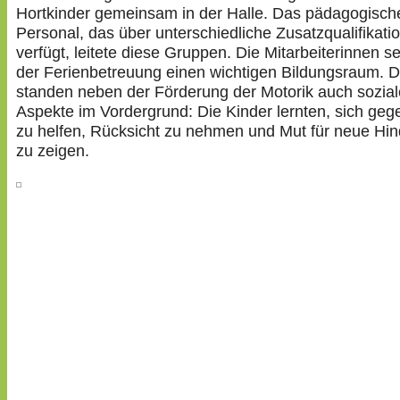
Hort­kinder gemeinsam in der Halle. Das pädago­gi­sch
Personal, das über unter­schied­liche Zusatz­qua­li­fi­ka­t
verfügt, leitete diese Gruppen. Die Mitar­bei­te­rinnen s
der Feri­en­be­treuung einen wichtigen Bildungs­raum. 
standen neben der Förderung der Motorik auch sozial
Aspekte im Vorder­grund: Die Kinder lernten, sich gege
zu helfen, Rücksicht zu nehmen und Mut für neue Hind
zu zeigen.