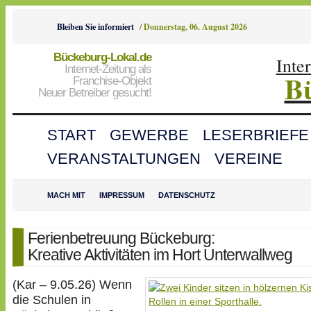
Bleiben Sie informiert
/
Donnerstag, 06. August 2026
Bückeburg-Lokal.de
Inte
Internet-Zeitung als
B
Franchise-Objekt
Neuer Betreiber gesucht!
START
GEWERBE
LESERBRIEFE
VERANSTALTUNGEN
VEREINE
MACH MIT
IMPRESSUM
DATENSCHUTZ
Ferienbetreuung Bückeburg:
Kreative Aktivitäten im Hort Unterwallweg
(Kar – 9.05.26) Wenn
die Schulen in