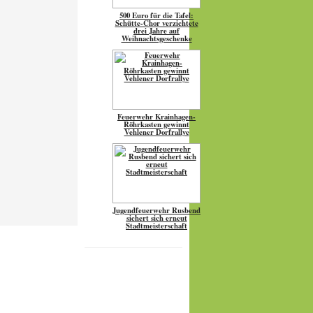
500 Euro für die Tafel:
Schütte-Chor verzichtete
drei Jahre auf
Weihnachtsgeschenke
Feuerwehr Krainhagen-
Röhrkasten gewinnt
Vehlener Dorfrallye
Jugendfeuerwehr Rusbend
sichert sich erneut
Stadtmeisterschaft