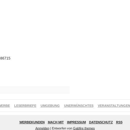
p=86715
WERBE
LESERBRIEFE
UMGEBUNG
UNERWÜNSCHTES
VERANSTALTUNGE
WERBEKUNDEN
MACH MIT
IMPRESSUM
DATENSCHUTZ
RSS
Anmelden
| Entworfen von
Gabfire themes