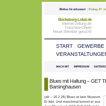
Bleiben Sie informiert
/
Freitag, 07. 
Bückeburg-Lokal.de
Internet-Zeitung als
Franchise-Objekt
Neuer Betreiber gesucht!
START
GEWERBE
VERANSTALTUNGE
MACH MIT
IMPRESSUM
DATENS
Blues mit Haltung – GET
Barsinghausen
(afr – 16.2.26) Blues ist kein Museum.
Er lebt. Und manchmal kommt er aus