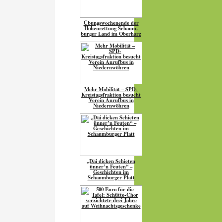
Übungs­wo­chen­ende der
Höhen­ret­tung Schaum­
burger Land im Oberharz
Mehr Mobilität – SPD-
Kreistagsfraktion besucht
Verein Anrufbus in
Niedernwöhren
„Däi dicken Schieten
ünner’n Feuten“ –
Geschichten im
Schaumburger Platt