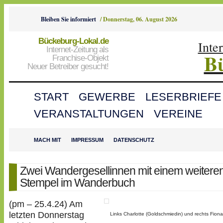
Bleiben Sie informiert
/
Donnerstag, 06. August 2026
Bückeburg-Lokal.de
Inte
Internet-Zeitung als
B
Franchise-Objekt
Neuer Betreiber gesucht!
START
GEWERBE
LESERBRIEFE
VERANSTALTUNGEN
VEREINE
MACH MIT
IMPRESSUM
DATENSCHUTZ
Zwei Wandergesellinnen mit einem weitere
Stempel im Wanderbuch
(pm – 25.4.24) Am
letzten Donnerstag
Links Charlotte (Goldschmiedin) und rechts Fiona 