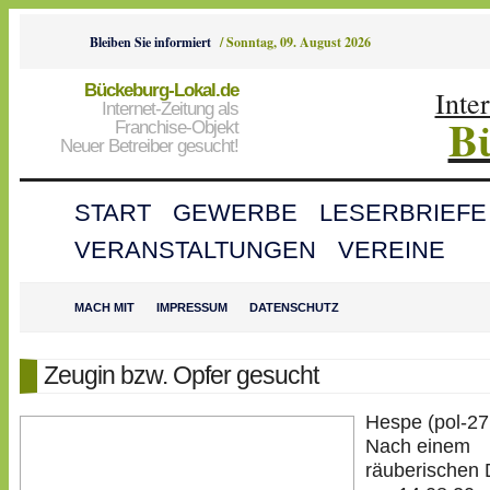
Bleiben Sie informiert
/
Sonntag, 09. August 2026
Bückeburg-Lokal.de
Inte
Internet-Zeitung als
B
Franchise-Objekt
Neuer Betreiber gesucht!
START
GEWERBE
LESERBRIEFE
VERANSTALTUNGEN
VEREINE
MACH MIT
IMPRESSUM
DATENSCHUTZ
Zeugin bzw. Opfer gesucht
Hespe (pol-27
Nach einem
räuberischen 