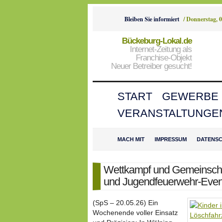
Bleiben Sie informiert
/
Donnerstag, 0
Bückeburg-Lokal.de
Internet-Zeitung als
Franchise-Objekt
Neuer Betreiber gesucht!
START
GEWERBE
VERANSTALTUNGE
MACH MIT
IMPRESSUM
DATENS
Wettkampf und Gemeinschaf
und Jugendfeuerwehr-Even
(SpS – 20.05.26) Ein
Wochen­ende voller Einsatz