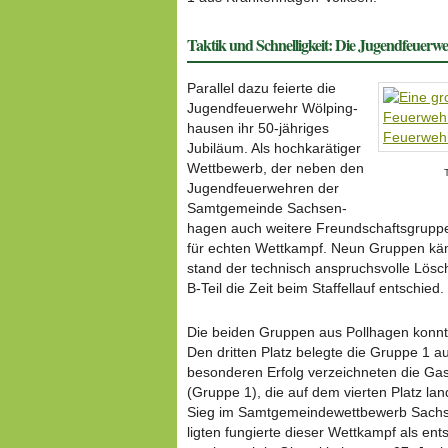
Taktik und Schnel­lig­keit: Die Jugend­feu­er­
Parallel dazu feierte die
Jugend­feu­er­wehr Wölping­
hausen ihr 50-jähriges
Jubiläum. Als hoch­ka­rä­tiger
Wett­be­werb, der neben den
T
Jugend­feu­er­wehren der
Samt­ge­meinde Sach­sen­
hagen auch weitere Freund­schafts­grupp
für echten Wettkampf. Neun Gruppen kämp
stand der technisch anspruchs­volle Lösch
B-Teil die Zeit beim Staf­fel­lauf entschied.
Die beiden Gruppen aus Pollhagen konnten
Den dritten Platz belegte die Gruppe 1 
beson­deren Erfolg verzeich­neten die G
(Gruppe 1), die auf dem vierten Platz lan
Sieg im Samt­ge­mein­de­wett­be­werb Sach­
ligten fungierte dieser Wettkampf als ent