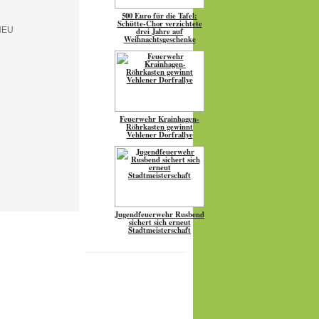
500 Euro für die Tafel:
Schütte-Chor verzichtete
drei Jahre auf
Weihnachtsgeschenke
Feuerwehr Krainhagen-
Röhrkasten gewinnt
Vehlener Dorfrallye
Jugendfeuerwehr Rusbend
sichert sich erneut
Stadtmeisterschaft