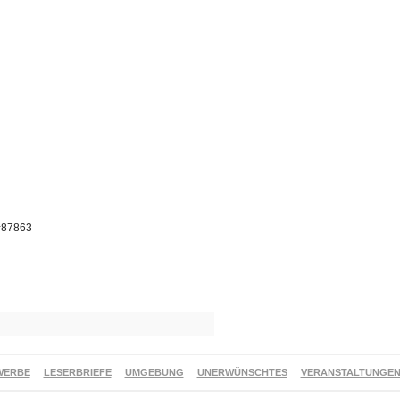
p=87863
WERBE
LESERBRIEFE
UMGEBUNG
UNERWÜNSCHTES
VERANSTALTUNGE