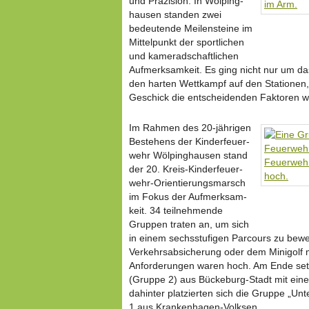
und Präzision: In Wölping­
hausen standen zwei
bedeu­tende Meilen­steine im
Mittel­punkt der sport­li­chen
und kame­rad­schaft­li­chen
Aufmerk­sam­keit. Es ging nicht nur um d
den harten Wettkampf auf den Stationen,
Geschick die entschei­denden Faktoren w
Im Rahmen des 20-jährigen
Bestehens der Kinder­feu­er­
wehr Wölping­hausen stand
der 20. Kreis-Kinder­feu­er­
wehr­-Ori­en­tie­rungs­marsch
im Fokus der Aufmerk­sam­
keit. 34 teil­neh­mende
Gruppen traten an, um sich
in einem sechs­stu­figen Parcours zu bewe
Verkehrs­ab­si­che­rung oder dem Minigolf
Anfor­de­rungen waren hoch. Am Ende set
(Gruppe 2) aus Bückeburg-Stadt mit einer
dahinter plat­zierten sich die Gruppe „U
1 aus Kran­ken­hagen-Volksen.