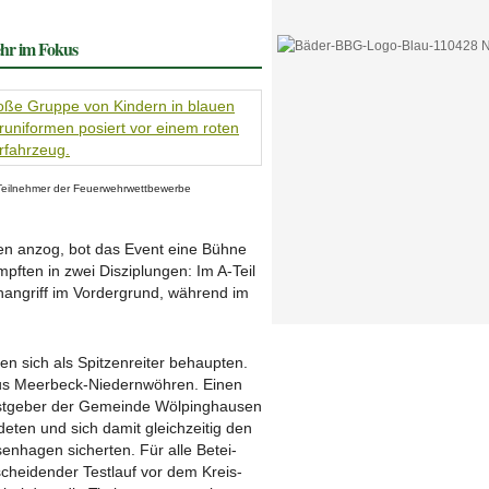
wehr im Fokus
eil­nehmer der Feuer­wehr­wett­be­werbe
en anzog, bot das Event eine Bühne
ften in zwei Disziplungen: Im A-Teil
­an­griff im Vorder­grund, während im
 sich als Spit­zen­reiter behaupten.
aus Meerbeck-Niedern­wöhren. Einen
astgeber der Gemeinde Wölping­hausen
deten und sich damit gleich­zeitig den
sen­hagen sicherten. Für alle Betei­
schei­dender Testlauf vor dem Kreis­