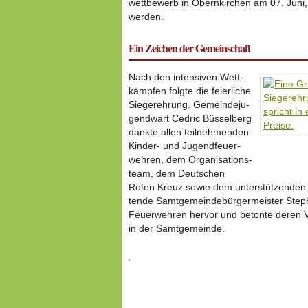
wett­be­werb in Obern­kir­chen am 07. Juni
werden.
Ein Zeichen der Gemein­schaft
Nach den inten­siven Wett­
kämpfen folgte die feier­liche
Sieger­eh­rung. Gemein­de­ju­
gend­wart Cedric Büssel­berg
dankte allen teil­neh­menden
Kinder- und Jugend­feu­er­
wehren, dem Orga­ni­sa­ti­ons­
team, dem Deutschen
Roten Kreuz sowie dem unter­stüt­zenden W
tende Samt­ge­mein­de­bür­ger­meister St
Feuer­wehren hervor und betonte deren Vo
in der Samt­ge­meinde.