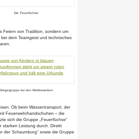
Die ‚Feuer­füchse‘
as Feiern von Tradition, sondern um
 bei dem Teamgeist und tech­ni­sches
aren.
Sieger­gruppe bei den Wett­be­werben
isen. Ob beim Wasser­trans­port, der
 mit Feuer­wehr­hand­schuhen – die
zte sich die Gruppe „Feuer­füchse“
 starken Leistung durch. Direkt
nter der Schaum­burg“ sowie die Gruppe