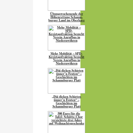
Übungs­wo­chen­ende der
Höhen­ret­tung Schaum­
burger Land im Oberharz
Mehr Mobilität – SPD-
Kreistagsfraktion besucht
Verein Anrufbus in
Niedernwöhren
„Däi dicken Schieten
ünner’n Feuten“ –
Geschichten im
Schaumburger Platt