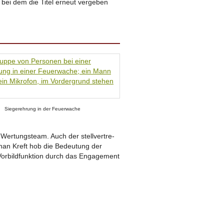
, bei dem die Titel erneut vergeben
Sieger­eh­rung in der Feuer­wache
ertungs­team. Auch der stell­ver­tre­
ephan Kreft hob die Bedeutung der
rbild­funk­tion durch das Enga­ge­ment