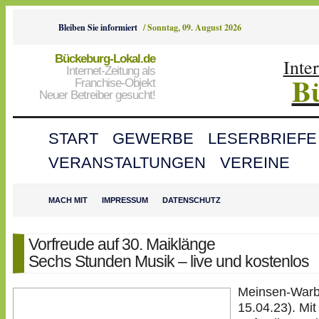
Bleiben Sie informiert
/
Sonntag, 09. August 2026
Bückeburg-Lokal.de
Inte
Internet-Zeitung als
B
Franchise-Objekt
Neuer Betreiber gesucht!
START
GEWERBE
LESERBRIEFE
VERANSTALTUNGEN
VEREINE
MACH MIT
IMPRESSUM
DATENSCHUTZ
Vorfreude auf 30. Maiklänge
Sechs Stunden Musik – live und kostenlos
Meinsen-Warb
15.04.23). Mi