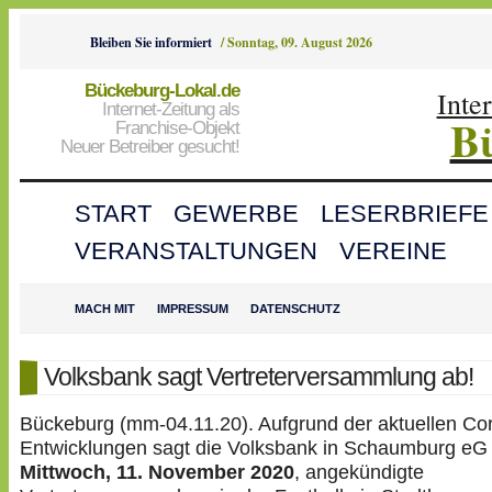
Bleiben Sie informiert
/
Sonntag, 09. August 2026
Bückeburg-Lokal.de
Inte
Internet-Zeitung als
B
Franchise-Objekt
Neuer Betreiber gesucht!
START
GEWERBE
LESERBRIEFE
VERANSTALTUNGEN
VEREINE
MACH MIT
IMPRESSUM
DATENSCHUTZ
Volksbank sagt Vertreterversammlung ab!
Bückeburg (mm-04.11.20). Aufgrund der aktuellen Co
Entwicklungen sagt die Volksbank in Schaumburg eG i
Mittwoch, 11. November 2020
, angekündigte