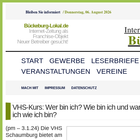
Bleiben Sie informiert
/
Donnerstag, 06. August 2026
Bückeburg-Lokal.de
Inte
Internet-Zeitung als
B
Franchise-Objekt
Neuer Betreiber gesucht!
START
GEWERBE
LESERBRIEFE
VERANSTALTUNGEN
VEREINE
MACH MIT
IMPRESSUM
DATENSCHUTZ
VHS-Kurs: Wer bin ich? Wie bin ich und wa
ich wie ich bin?
(pm – 3.1.24) Die VHS
Schaumburg bietet am