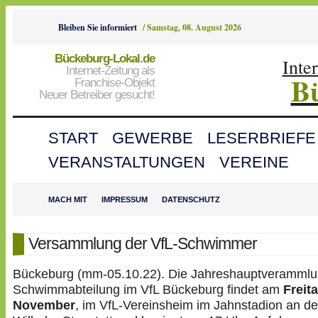
Bleiben Sie informiert
/
Samstag, 08. August 2026
Bückeburg-Lokal.de
Inte
Internet-Zeitung als
B
Franchise-Objekt
Neuer Betreiber gesucht!
START
GEWERBE
LESERBRIEFE
VERANSTALTUNGEN
VEREINE
MACH MIT
IMPRESSUM
DATENSCHUTZ
Versammlung der VfL-Schwimmer
Bückeburg (mm-05.10.22). Die Jahreshauptverammlu
Schwimmabteilung im VfL Bückeburg findet am
Freita
November
, im VfL-Vereinsheim im Jahnstadion an de