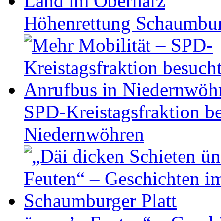
Höhen­ret­tung Schaum­b
SPD-Kreistagsfraktion be
Niedernwöhren