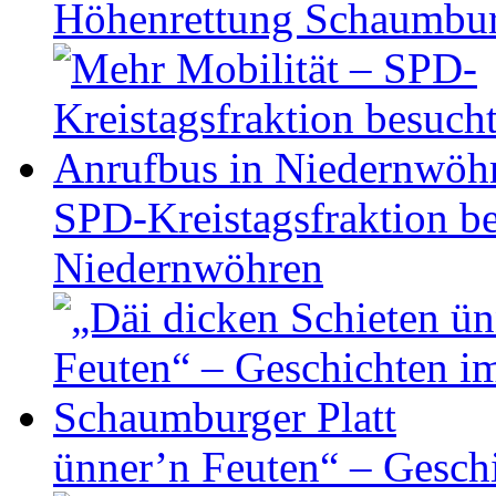
Höhen­ret­tung Schaum­b
SPD-Kreistagsfraktion be
Niedernwöhren
ünner’n Feuten“ – Gesch