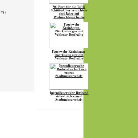
500 Euro für die Tafel:
Schütte-Chor verzichtete
drei Jahre auf
Weihnachtsgeschenke
Feuerwehr Krainhagen-
Röhrkasten gewinnt
Vehlener Dorfrallye
Jugendfeuerwehr Rusbend
sichert sich erneut
Stadtmeisterschaft