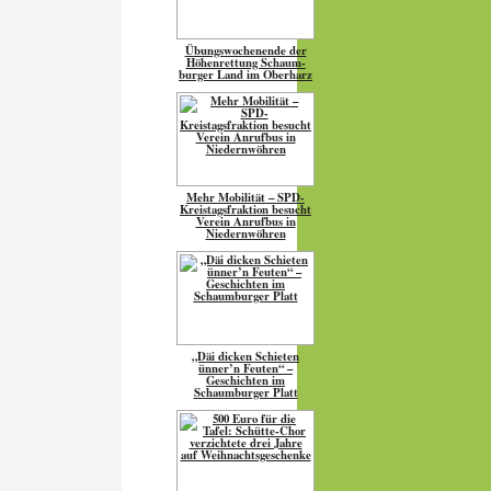
Übungs­wo­chen­ende der
Höhen­ret­tung Schaum­
burger Land im Oberharz
Mehr Mobilität – SPD-
Kreistagsfraktion besucht
Verein Anrufbus in
Niedernwöhren
„Däi dicken Schieten
ünner’n Feuten“ –
Geschichten im
Schaumburger Platt