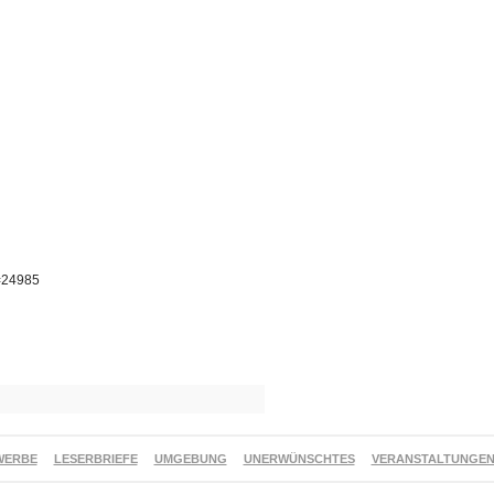
p=24985
WERBE
LESERBRIEFE
UMGEBUNG
UNERWÜNSCHTES
VERANSTALTUNGE