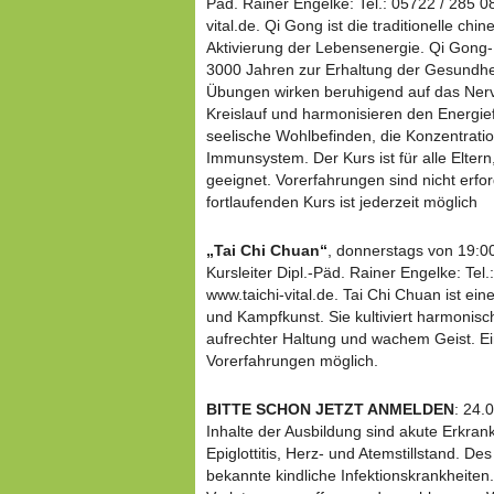
Päd. Rainer Engelke: Tel.: 05722 / 285 08
vital.de. Qi Gong ist die traditionelle c
Aktivierung der Lebensenergie. Qi Gong
3000 Jahren zur Erhaltung der Gesundheit
Übungen wirken beruhigend auf das Ner
Kreislauf und harmonisieren den Energief
seelische Wohlbefinden, die Konzentratio
Immunsystem. Der Kurs ist für alle Elter
geeignet. Vorerfahrungen sind nicht erfor
fortlaufenden Kurs ist jederzeit möglich
„Tai Chi Chuan“
, donnerstags von 19:00
Kursleiter Dipl.-Päd. Rainer Engelke: Tel
www.taichi-vital.de. Tai Chi Chuan ist ei
und Kampfkunst. Sie kultiviert harmonis
aufrechter Haltung und wachem Geist. Ein 
Vorerfahrungen möglich.
BITTE SCHON JETZT ANMELDEN
: 24.
Inhalte der Ausbildung sind akute Erkran
Epiglottitis, Herz- und Atemstillstand. De
bekannte kindliche Infektionskrankheite