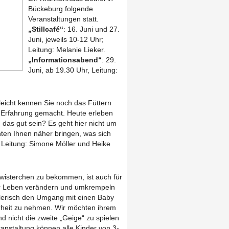
Bückeburg folgende
Veranstaltungen statt.
„Stillcafé“
: 16. Juni und 27.
Juni, jeweils 10-12 Uhr;
Leitung: Melanie Lieker.
„Informationsabend“
: 29.
Juni, ab 19.30 Uhr, Leitung:
lleicht kennen Sie noch das Füttern
 Erfahrung gemacht. Heute erleben
 das gut sein? Es geht hier nicht um
hten Ihnen näher bringen, was sich
. Leitung: Simone Möller und Heike
hwisterchen zu bekommen, ist auch für
ihr Leben verändern und umkrempeln
pielerisch den Umgang mit einen Baby
rheit zu nehmen. Wir möchten ihrem
d nicht die zweite „Geige“ zu spielen
ranstaltung können alle Kinder von 3-