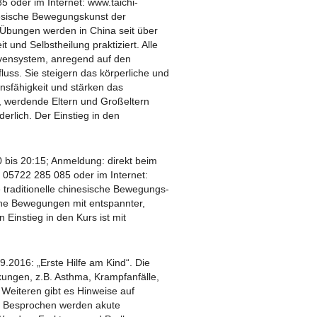
5 oder im Internet: www.taichi-
hinesische Bewegungskunst der
-Übungen werden in China seit über
 und Selbstheilung praktiziert. Alle
vensystem, anregend auf den
luss. Sie steigern das körperliche und
nsfähigkeit und stärken das
n, werdende Eltern und Großeltern
derlich. Der Einstieg in den
 bis 20:15; Anmeldung: direkt beim
.: 05722 285 085 oder im Internet:
ne traditionelle chinesische Bewegungs-
che Bewegungen mit entspannter,
Einstieg in den Kurs ist mit
09.2016: „Erste Hilfe am Kind“. Die
kungen, z.B. Asthma, Krampfanfälle,
s Weiteren gibt es Hinweise auf
n. Besprochen werden akute