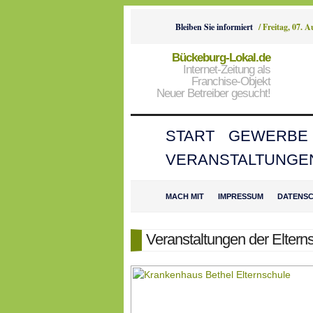
Bleiben Sie informiert
/
Freitag, 07. 
Bückeburg-Lokal.de
Internet-Zeitung als
Franchise-Objekt
Neuer Betreiber gesucht!
START
GEWERBE
VERANSTALTUNGE
MACH MIT
IMPRESSUM
DATENS
Veranstaltungen der Eltern