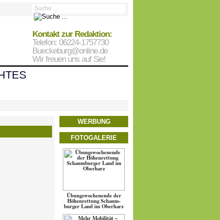
Kontakt zur Redaktion:
Telefon: 06224-1757730
Bueckeburg@online.de
Wir freuen uns auf Sie!
HTES
WERBUNG
FOTOGALERIE
Übungs­wo­chen­ende der
Höhen­ret­tung Schaum­
burger Land im Oberharz