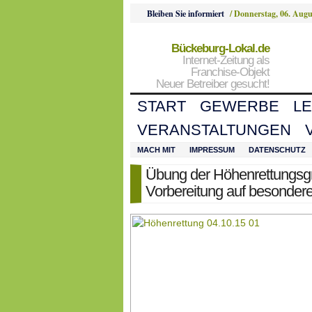
Bleiben Sie informiert
/
Donnerstag, 06. Augu
Bückeburg-Lokal.de
Internet-Zeitung als
Franchise-Objekt
Neuer Betreiber gesucht!
START
GEWERBE
L
VERANSTALTUNGEN
MACH MIT
IMPRESSUM
DATENSCHUTZ
Übung der Höhenrettungsg
Vorbereitung auf besonder