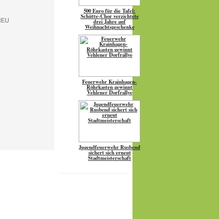
500 Euro für die Tafel:
Schütte-Chor verzichtete
drei Jahre auf
Weihnachtsgeschenke
Feuerwehr Krainhagen-
Röhrkasten gewinnt
Vehlener Dorfrallye
Jugendfeuerwehr Rusbend
sichert sich erneut
Stadtmeisterschaft