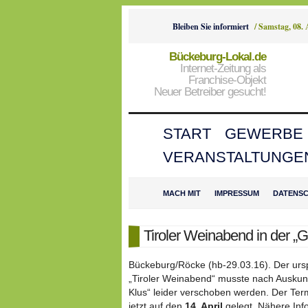
Bleiben Sie informiert
/
Samstag, 08.
Bückeburg-Lokal.de
Internet-Zeitung als
Franchise-Objekt
Neuer Betreiber gesucht!
START
GEWERBE
VERANSTALTUNGE
MACH MIT
IMPRESSUM
DATENS
Tiroler Weinabend in der „
Bückeburg/Röcke (hb-29.03.16). Der ursp
„Tiroler Weinabend“ musste nach Auskun
Klus“ leider verschoben werden. Der Ter
jetzt auf den
14. April
gelegt. Nähere Info