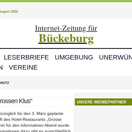
 August 2026
Internet-Zeitung für
Bückeburg
LESERBRIEFE
UMGEBUNG
UNERWÜN
N
VEREINE
CHUTZ
Grossen Klus“
UNSERE WERBEPARTNER
rünglich für den 3. März geplante
ft des Hotel-Restaurants „Grosse
min für den informativen Abend wurde
rmationen dazu gibt es ausschließlich