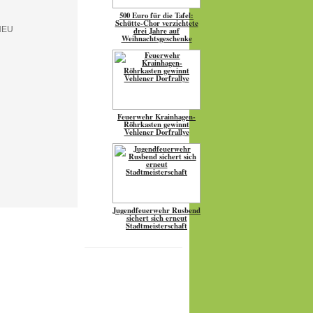
500 Euro für die Tafel:
Schütte-Chor verzichtete
drei Jahre auf
Weihnachtsgeschenke
Feuerwehr Krainhagen-
Röhrkasten gewinnt
Vehlener Dorfrallye
Jugendfeuerwehr Rusbend
sichert sich erneut
Stadtmeisterschaft