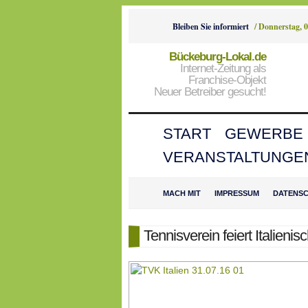
Bleiben Sie informiert
/
Donnerstag, 0
Bückeburg-Lokal.de
Internet-Zeitung als
Franchise-Objekt
Neuer Betreiber gesucht!
START
GEWERBE
VERANSTALTUNGE
MACH MIT
IMPRESSUM
DATENS
Tennisverein feiert Italieni