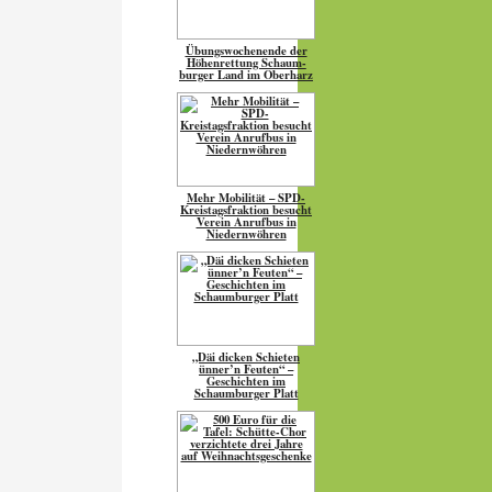
Übungs­wo­chen­ende der
Höhen­ret­tung Schaum­
burger Land im Oberharz
Mehr Mobilität – SPD-
Kreistagsfraktion besucht
Verein Anrufbus in
Niedernwöhren
„Däi dicken Schieten
ünner’n Feuten“ –
Geschichten im
Schaumburger Platt