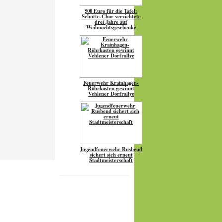
500 Euro für die Tafel:
Schütte-Chor verzichtete
drei Jahre auf
Weihnachtsgeschenke
Feuerwehr Krainhagen-
Röhrkasten gewinnt
Vehlener Dorfrallye
Jugendfeuerwehr Rusbend
sichert sich erneut
Stadtmeisterschaft