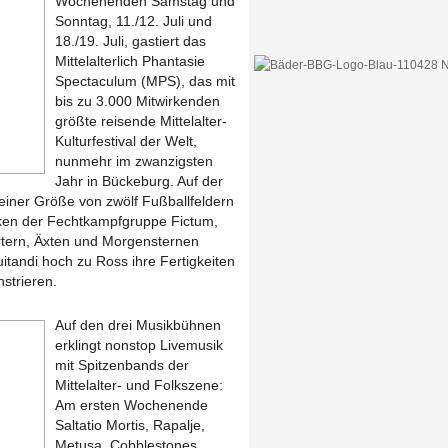
Wochenenden Samstag und
Sonntag, 11./12. Juli und
18./19. Juli, gastiert das
Mittelalterlich Phantasie
Spectaculum (MPS), das mit
bis zu 3.000 Mitwirkenden
größte reisende Mittelalter-
Kulturfestival der Welt,
nunmehr im zwanzigsten
Jahr in Bückeburg. Auf der
einer Größe von zwölf Fußballfeldern
cken der Fechtkampfgruppe Fictum,
rtern, Äxten und Morgensternen
itandi hoch zu Ross ihre Fertigkeiten
strieren.
Auf den drei Musikbühnen
erklingt nonstop Livemusik
mit Spitzenbands der
Mittelalter- und Folkszene:
Am ersten Wochenende
Saltatio Mortis, Rapalje,
Metusa, Cobblestones,