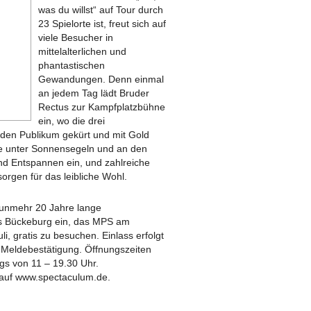
was du willst“ auf Tour durch
23 Spielorte ist, freut sich auf
viele Besucher in
mittelalterlichen und
phantastischen
Gewandungen. Denn einmal
an jedem Tag lädt Bruder
Rectus zur Kampfplatzbühne
ein, wo die drei
en Publikum gekürt und mit Gold
ze unter Sonnensegeln und an den
d Entspannen ein, und zahlreiche
rgen für das leibliche Wohl.
nunmehr 20 Jahre lange
us Bückeburg ein, das MPS am
i, gratis zu besuchen. Einlass erfolgt
 Meldebestätigung. Öffnungszeiten
gs von 11 – 19.30 Uhr.
 auf www.spectaculum.de.