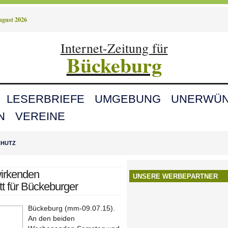
August 2026
Internet-Zeitung für
Bückeburg
LESERBRIEFE
UMGEBUNG
UNERWÜN
N
VEREINE
CHUTZ
wirkenden
UNSERE WERBEPARTNER
tt für Bückeburger
Bückeburg (mm-09.07.15).
An den beiden