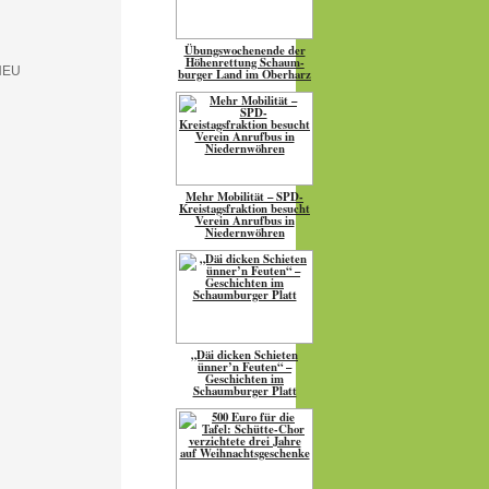
Übungs­wo­chen­ende der
Höhen­ret­tung Schaum­
burger Land im Oberharz
Mehr Mobilität – SPD-
Kreistagsfraktion besucht
Verein Anrufbus in
Niedernwöhren
„Däi dicken Schieten
ünner’n Feuten“ –
Geschichten im
Schaumburger Platt