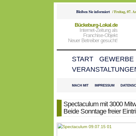
Bleiben Sie informiert
/
Freitag, 07. 
Bückeburg-Lokal.de
Internet-Zeitung als
Franchise-Objekt
Neuer Betreiber gesucht!
START
GEWERBE
VERANSTALTUNGE
MACH MIT
IMPRESSUM
DATENS
Spectaculum mit 3000 Mit
Beide Sonntage freier Eintri