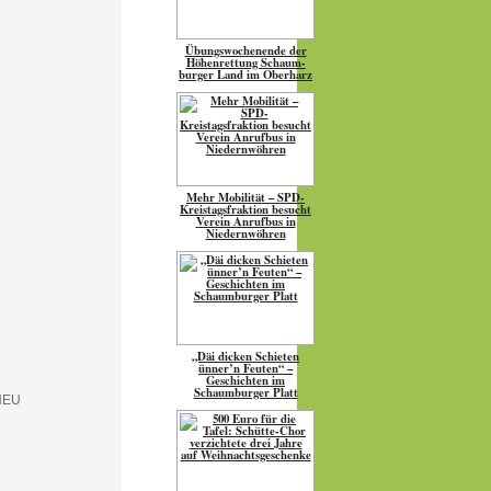
Übungs­wo­chen­ende der
Höhen­ret­tung Schaum­
burger Land im Oberharz
Mehr Mobilität – SPD-
Kreistagsfraktion besucht
Verein Anrufbus in
Niedernwöhren
„Däi dicken Schieten
ünner’n Feuten“ –
Geschichten im
Schaumburger Platt