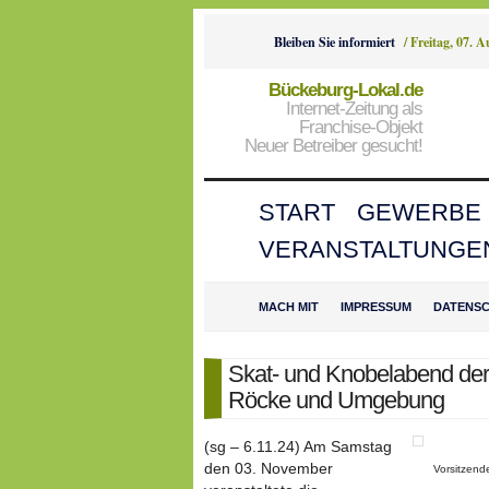
Bleiben Sie informiert
/
Freitag, 07. 
Bückeburg-Lokal.de
Internet-Zeitung als
Franchise-Objekt
Neuer Betreiber gesucht!
START
GEWERBE
VERANSTALTUNGE
MACH MIT
IMPRESSUM
DATENS
Skat- und Knobelabend der
Röcke und Umgebung
(sg – 6.11.24) Am Samstag
den 03. November
Vorsitzende