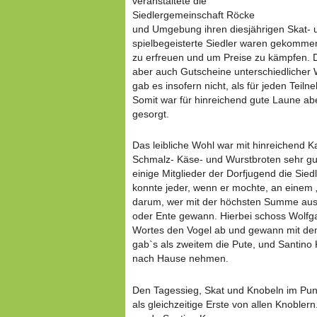
veranstaltete die
Siedlergemeinschaft Röcke
und Umgebung ihren diesjährigen Skat- 
spielbegeisterte Siedler waren gekommen
zu erfreuen und um Preise zu kämpfen. 
aber auch Gutscheine unterschiedlicher W
gab es insofern nicht, als für jeden Teil
Somit war für hinreichend gute Laune abe
gesorgt.
Das leibliche Wohl war mit hinreichend 
Schmalz- Käse- und Wurstbroten sehr gut 
einige Mitglieder der Dorfjugend die Siedl
konnte jeder, wenn er mochte, an einem 
darum, wer mit der höchsten Summe aus 
oder Ente gewann. Hierbei schoss Wolfg
Wortes den Vogel ab und gewann mit dem
gab`s als zweitem die Pute, und Santino K
nach Hause nehmen.
Den Tagessieg, Skat und Knobeln im Punk
als gleichzeitige Erste von allen Knobler