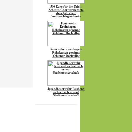
500 Euro für die Tafel:
Schütte-Chor verzichtete
drei Jahre auf
Weihnachtsgeschenke
Feuerwehr Krainhagen-
Röhrkasten gewinnt
Vehlener Dorfrallye
Jugendfeuerwehr Rusbend
sichert sich erneut
Stadtmeisterschaft