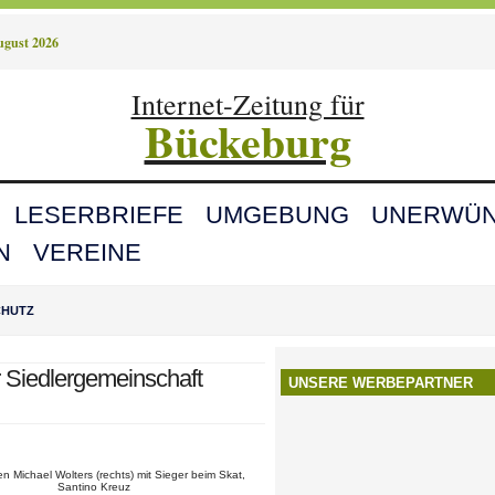
August 2026
Internet-Zeitung für
Bückeburg
LESERBRIEFE
UMGEBUNG
UNERWÜN
N
VEREINE
CHUTZ
 Siedlergemeinschaft
UNSERE WERBEPARTNER
n Michael Wolters (rechts) mit Sieger beim Skat,
Santino Kreuz