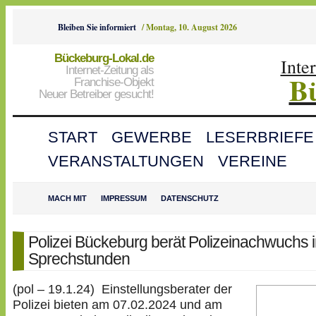
Bleiben Sie informiert
/
Montag, 10. August 2026
Bückeburg-Lokal.de
Inte
Internet-Zeitung als
B
Franchise-Objekt
Neuer Betreiber gesucht!
START
GEWERBE
LESERBRIEFE
VERANSTALTUNGEN
VEREINE
MACH MIT
IMPRESSUM
DATENSCHUTZ
Polizei Bückeburg berät Polizeinachwuchs 
Sprechstunden
(pol – 19.1.24) Einstellungsberater der
Polizei bieten am 07.02.2024 und am