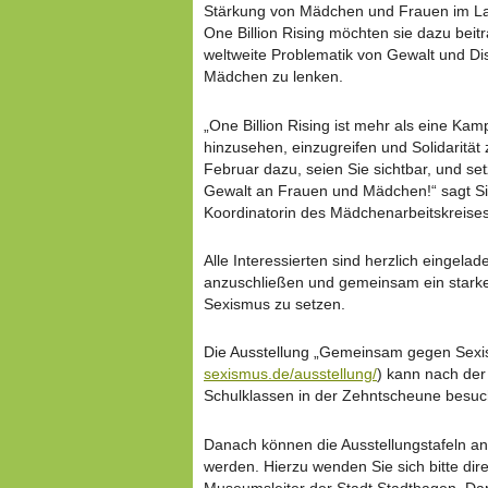
Stärkung von Mädchen und Frauen im Lan
One Billion Rising möchten sie dazu beit
weltweite Problematik von Gewalt und D
Mädchen zu lenken.
„One Billion Rising ist mehr als eine Kamp
hinzusehen, einzugreifen und Solidaritä
Februar dazu, seien Sie sichtbar, und se
Gewalt an Frauen und Mädchen!“ sagt Si
Koordinatorin des Mädchenarbeitskreises
Alle Interessierten sind herzlich eingela
anzuschließen und gemeinsam ein stark
Sexismus zu setzen.
Die Ausstellung „Gemeinsam gegen Sexi
sexismus.de/ausstellung/
) kann nach der
Schulklassen in der Zehntscheune besuc
Danach können die Ausstellungstafeln an 
werden. Hierzu wenden Sie sich bitte dir
Museumsleiter der Stadt Stadthagen, Dar