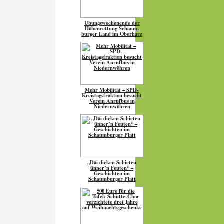
Übungs­wo­chen­ende der
Höhen­ret­tung Schaum­
burger Land im Oberharz
Mehr Mobilität – SPD-
Kreistagsfraktion besucht
Verein Anrufbus in
Niedernwöhren
„Däi dicken Schieten
ünner’n Feuten“ –
Geschichten im
Schaumburger Platt