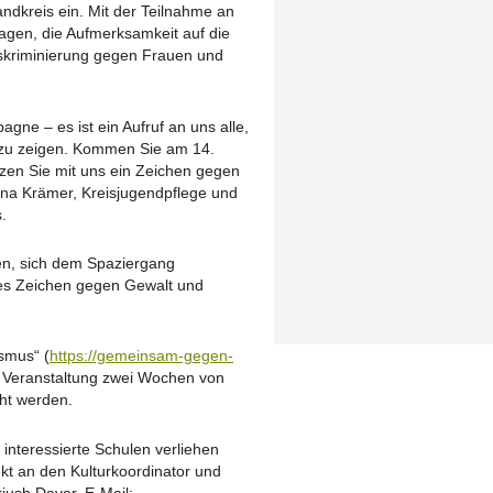
dkreis ein. Mit der Teilnahme an
ragen, die Aufmerksamkeit auf die
iskriminierung gegen Frauen und
agne – es ist ein Aufruf an uns alle,
t zu zeigen. Kommen Sie am 14.
tzen Sie mit uns ein Zeichen gegen
na Krämer, Kreisjugendpflege und
.
den, sich dem Spaziergang
es Zeichen gegen Gewalt und
smus“ (
https://gemeinsam-gegen-
 Veranstaltung zwei Wochen von
ht werden.
interessierte Schulen verliehen
ekt an den Kulturkoordinator und
jush Davar, E-Mail: