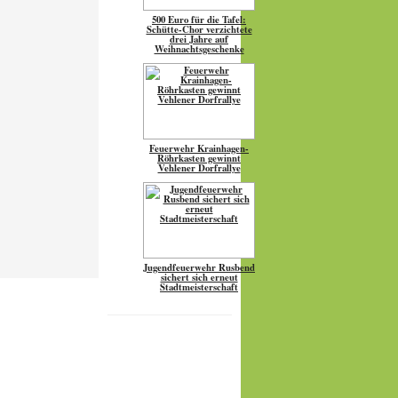
500 Euro für die Tafel:
Schütte-Chor verzichtete
drei Jahre auf
Weihnachtsgeschenke
Feuerwehr Krainhagen-
Röhrkasten gewinnt
Vehlener Dorfrallye
Jugendfeuerwehr Rusbend
sichert sich erneut
Stadtmeisterschaft