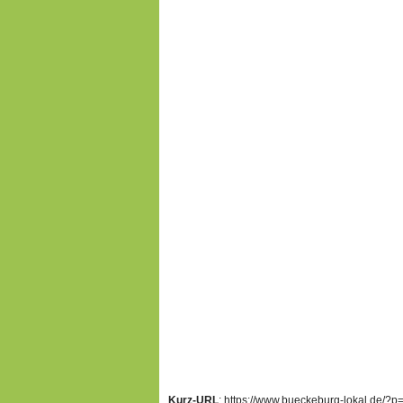
Kurz-URL
: https://www.bueckeburg-lokal.de/?