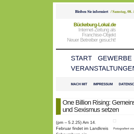
Bleiben Sie informiert
/
Samstag, 08.
Bückeburg-Lokal.de
Internet-Zeitung als
Franchise-Objekt
Neuer Betreiber gesucht!
START
GEWERBE
VERANSTALTUNGE
MACH MIT
IMPRESSUM
DATENS
One Billion Rising: Gemei
und Sexismus setzen
(pm – 5.2.25) Am 14.
Februar findet im Landkreis
Fotografiert 