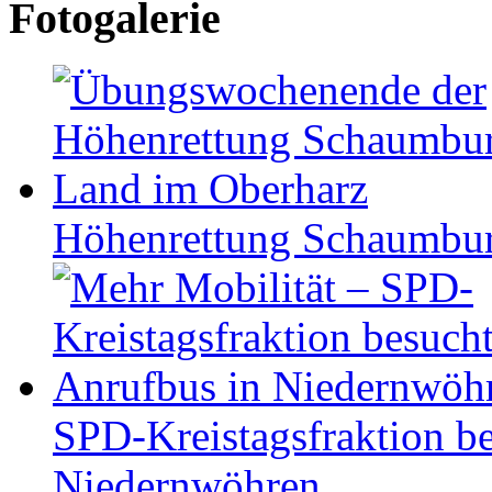
Fotogalerie
Höhen­ret­tung Schaum­b
SPD-Kreistagsfraktion be
Niedernwöhren