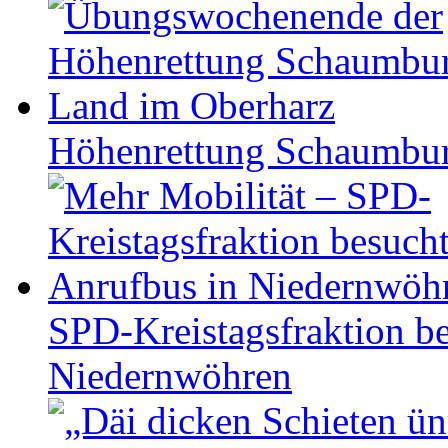
Höhen­ret­tung Schaum­b
SPD-Kreistagsfraktion be
Niedernwöhren