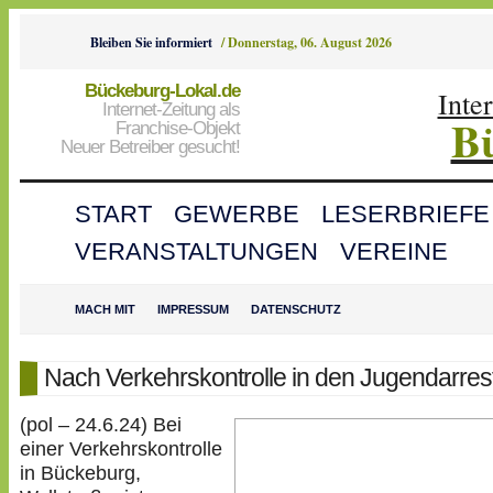
Bleiben Sie informiert
/
Donnerstag, 06. August 2026
Bückeburg-Lokal.de
Inte
Internet-Zeitung als
B
Franchise-Objekt
Neuer Betreiber gesucht!
START
GEWERBE
LESERBRIEFE
VERANSTALTUNGEN
VEREINE
MACH MIT
IMPRESSUM
DATENSCHUTZ
Nach Verkehrskontrolle in den Jugendarres
(pol – 24.6.24) Bei
einer Verkehrskontrolle
in Bückeburg,