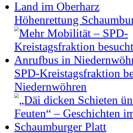
Höhen­ret­tung Schaum­b
SPD-Kreistagsfraktion be
Niedernwöhren