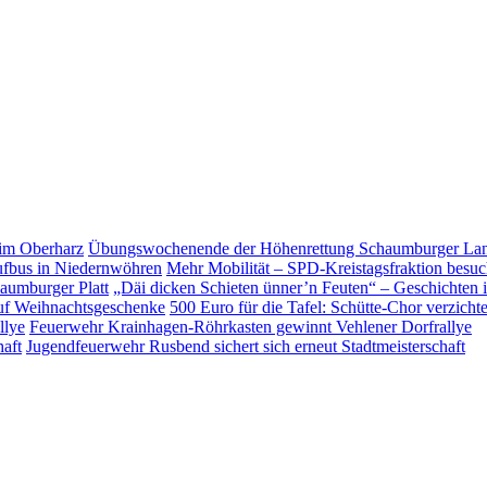
Übungs­wo­chen­ende der Höhen­ret­tung Schaum­burger L
Mehr Mobilität – SPD-Kreistagsfraktion besu
„Däi dicken Schieten ünner’n Feuten“ – Geschichten 
500 Euro für die Tafel: Schütte-Chor verzicht
Feuerwehr Krainhagen-Röhrkasten gewinnt Vehlener Dorfrallye
Jugendfeuerwehr Rusbend sichert sich erneut Stadtmeisterschaft