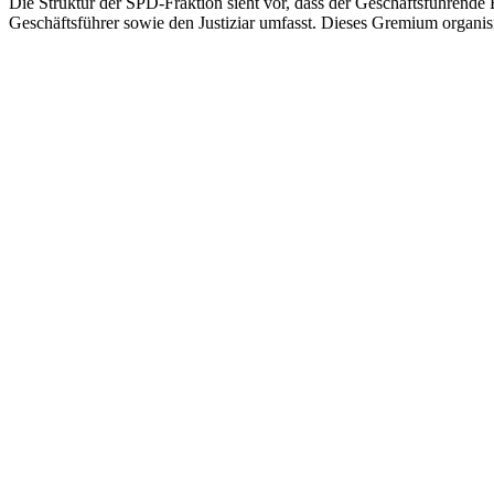
Die Struktur der SPD-Fraktion sieht vor, dass der Geschäftsführende
Geschäftsführer sowie den Justiziar umfasst. Dieses Gremium organisi