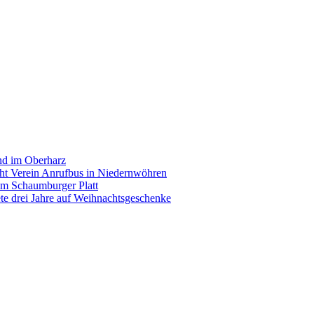
and im Oberharz
cht Verein Anrufbus in Niedernwöhren
im Schaumburger Platt
ete drei Jahre auf Weihnachtsgeschenke