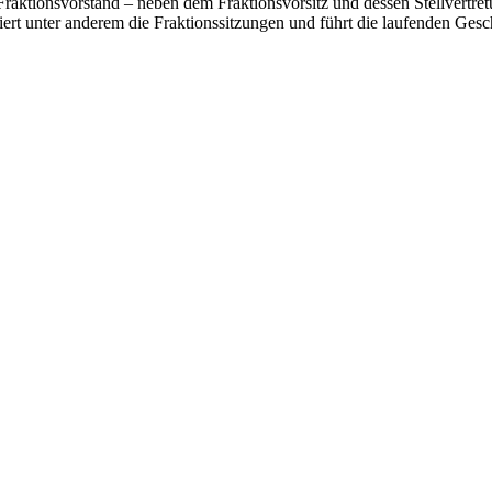
 Fraktionsvorstand – neben dem Fraktionsvorsitz und dessen Stellvertr
ert unter anderem die Fraktionssitzungen und führt die laufenden Gesc