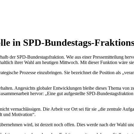
Rolle in SPD-Bundestags-Fraktio
nerhalb der SPD-Bundestagsfraktion. Wie aus einer Pressemitteilung her
altlich ihrer Wahl am heutigen Mittwoch. Mit dieser Funktion wäre sie
trategische Prozesse einzubringen. Sie bezeichnet die Position als „ver
behalten. Angesichts globaler Entwicklungen bleibe dieses Thema von z
 Zusammenarbeit hervor: „Eine gut aufgestellte SPD-Bundestagsfraktion
icht vernachlässigen. Die Arbeit vor Ort sei für sie „die zentrale Auf
lt und Motivation“.
rnehmen wird, ist derzeit noch offen. Dies werde nach der Wahl und i