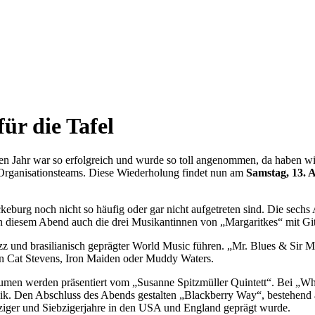
ür die Tafel
Jahr war so erfolgreich und wurde so toll angenommen, da haben wir 
rganisationsteams. Diese Wiederholung findet nun am
Samstag, 13. 
burg noch nicht so häufig oder gar nicht aufgetreten sind. Die sechs 
n diesem Abend auch die drei Musikantinnen von „Margaritkes“ mit Git
und brasilianisch geprägter World Music führen. „Mr. Blues & Sir M
on Cat Stevens, Iron Maiden oder Muddy Waters.
umen werden präsentiert vom „Susanne Spitzmüller Quintett“. Bei „Whi
. Den Abschluss des Abends gestalten „Blackberry Way“, bestehend 
ziger und Siebzigerjahre in den USA und England geprägt wurde.