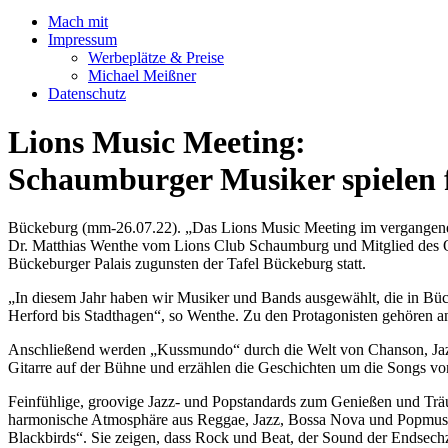
Mach mit
Impressum
Werbeplätze & Preise
Michael Meißner
Datenschutz
Lions Music Meeting:
Schaumburger Musiker spielen f
Bückeburg (mm-26.07.22). „Das Lions Music Meeting im vergangenen 
Dr. Matthias Wenthe vom Lions Club Schaumburg und Mitglied des O
Bückeburger Palais zugunsten der Tafel Bückeburg statt.
„In diesem Jahr haben wir Musiker und Bands ausgewählt, die in Bücke
Herford bis Stadthagen“, so Wenthe. Zu den Protagonisten gehören a
Anschließend werden „Kussmundo“ durch die Welt von Chanson, Jazz 
Gitarre auf der Bühne und erzählen die Geschichten um die Songs v
Feinfühlige, groovige Jazz- und Popstandards zum Genießen und Trä
harmonische Atmosphäre aus Reggae, Jazz, Bossa Nova und Popmusik
Blackbirds“. Sie zeigen, dass Rock und Beat, der Sound der Endsech