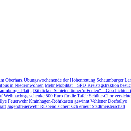
Übungs­wo­chen­ende der Höhen­ret­tung Schaum­burger L
Mehr Mobilität – SPD-Kreistagsfraktion besu
„Däi dicken Schieten ünner’n Feuten“ – Geschichten 
500 Euro für die Tafel: Schütte-Chor verzicht
Feuerwehr Krainhagen-Röhrkasten gewinnt Vehlener Dorfrallye
Jugendfeuerwehr Rusbend sichert sich erneut Stadtmeisterschaft