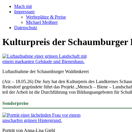
Mach mit
Impressum
Werbeplätze & Preise
Michael Meißner
Datenschutz
Kulturpreis der Schaumburger L
Luft­auf­nahme der Schaum­burger Wald­im­kerei
(Atz – 18.05.26) Die Jury hat den Kultur­preis des Land­kreises Scha
Reinsdorf gegrün­dete führt das Projekt „Mensch – Biene – Land­schaft
teil der Arbeit ist die Durch­füh­rung von Bildungs­an­ge­boten für Sch
Sonder­preise
Porträt von Anna-Lisa Giehl