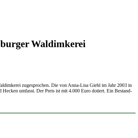
burger Wald­im­kerei
ld­im­kerei zuge­spro­chen. Die von Anna-Lisa Giehl im Jahr 2003 in
d Hecken umfasst. Der Preis ist mit 4.000 Euro dotiert. Ein Bestand­