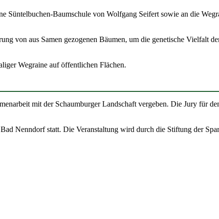
ne Süntel­bu­chen-Baum­schule von Wolfgang Seifert sowie an die Wegr
e­rung von aus Samen gezogenen Bäumen, um die gene­ti­sche Vielfalt der
iger Wegraine auf öffent­li­chen Flächen.
n­ar­beit mit der Schaum­burger Land­schaft vergeben. Die Jury für den
 Bad Nenndorf statt. Die Veran­stal­tung wird durch die Stiftung der Spa