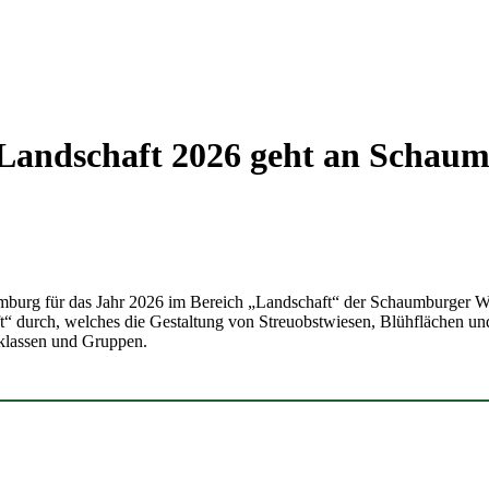
andschaft 2026 geht an Schaum­
um­burg für das Jahr 2026 im Bereich „Land­schaft“ der Schaum­burger Wa
“ durch, welches die Gestal­tung von Streu­obst­wiesen, Blüh­flä­chen un
ul­klassen und Gruppen.