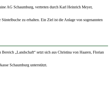
aine AG Schaum­burg, vertreten durch Karl Heinrich Meyer,
 Süntel­buche zu erhalten. Ein Ziel ist die Anlage von soge­nannten
 Bereich „Land­schaft“ setzt sich aus Christina von Haaren, Florian
rkasse Schaum­burg unter­stützt.