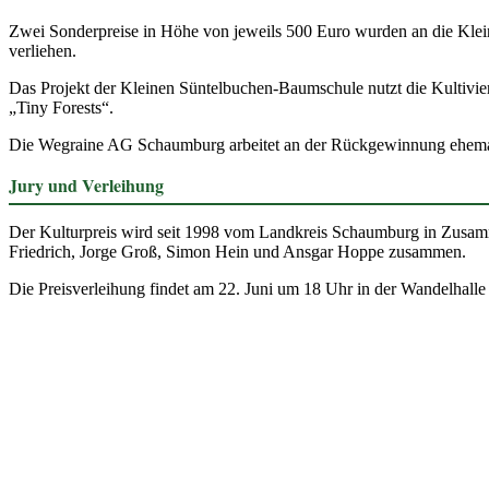
Zwei Sonder­preise in Höhe von jeweils 500 Euro wurden an die Klei
verliehen.
Das Projekt der Kleinen Süntel­bu­chen-Baum­schule nutzt die Kulti­vi
„Tiny Forests“.
Die Wegraine AG Schaum­burg arbeitet an der Rück­ge­win­nung ehema­l
Jury und Verlei­hung
Der Kultur­preis wird seit 1998 vom Landkreis Schaum­burg in Zusam­me
Friedrich, Jorge Groß, Simon Hein und Ansgar Hoppe zusammen.
Die Preis­ver­lei­hung findet am 22. Juni um 18 Uhr in der Wandel­halle