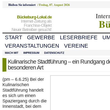
Bleiben Sie informiert
/
Freitag, 07. August 2026
Inter
Bückeburg-Lokal.de
Bü
Internet-Zeitung als
Franchise-Objekt
Neuer Betreiber gesucht!
START
GEWERBE
LESERBRIEFE
U
VERANSTALTUNGEN
VEREINE
MACH MIT
IMPRESSUM
DATENSCHUTZ
Kulinarische Stadtführung – ein Rundgang d
besonderen Art
(pm – 6.6.25) Bei der
Kulinarischen
Stadtführung handelt
es sich um einen
Spaziergang durch die
Innenstadt, bei dem