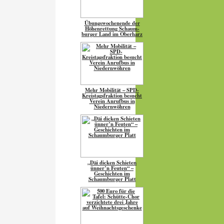
Übungs­wo­chen­ende der
Höhen­ret­tung Schaum­
burger Land im Oberharz
Mehr Mobilität – SPD-
Kreistagsfraktion besucht
Verein Anrufbus in
Niedernwöhren
„Däi dicken Schieten
ünner’n Feuten“ –
Geschichten im
Schaumburger Platt