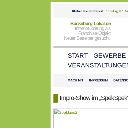
Bleiben Sie informiert
/
Freitag, 07. 
Bückeburg-Lokal.de
Internet-Zeitung als
Franchise-Objekt
Neuer Betreiber gesucht!
START
GEWERBE
VERANSTALTUNGE
MACH MIT
IMPRESSUM
DATENS
Impro-Show im „SpekSpek