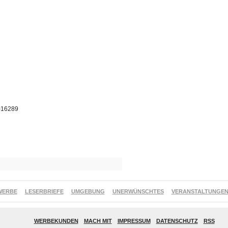
p=16289
WERBE
LESERBRIEFE
UMGEBUNG
UNERWÜNSCHTES
VERANSTALTUNGE
WERBEKUNDEN
MACH MIT
IMPRESSUM
DATENSCHUTZ
RSS