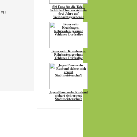
500 Euro für die Tafel:
Schütte-Chor verzichtete
drei Jahre auf
Weihnachtsgeschenke
Feuerwehr Krainhagen-
Röhrkasten gewinnt
Vehlener Dorfrallye
Jugendfeuerwehr Rusbend
sichert sich erneut
Stadtmeisterschaft