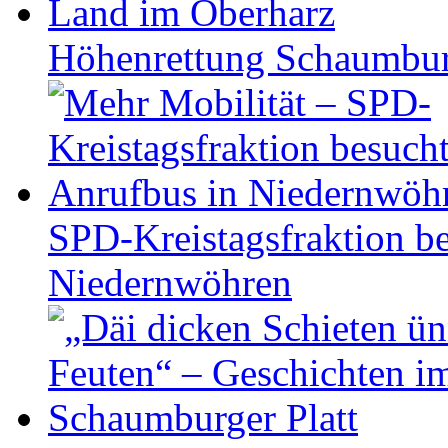
Höhen­ret­tung Schaum­b
SPD-Kreistagsfraktion be
Niedernwöhren