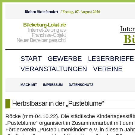
Bleiben Sie informiert
/
Freitag, 07. August 2026
Bückeburg-Lokal.de
Inte
Internet-Zeitung als
B
Franchise-Objekt
Neuer Betreiber gesucht!
START
GEWERBE
LESERBRIEFE
VERANSTALTUNGEN
VEREINE
MACH MIT
IMPRESSUM
DATENSCHUTZ
Herbstbasar in der „Pusteblume“
Röcke (mm-04.10.22). Die städtische Kindertagesstä
„Pusteblume“ organisiert in Zusammenarbeit mit dem
Förderverein „Pusteblumenkinder“ e.V. in diesem Jahr