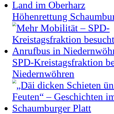
Höhen­ret­tung Schaum­b
SPD-Kreistagsfraktion be
Niedernwöhren