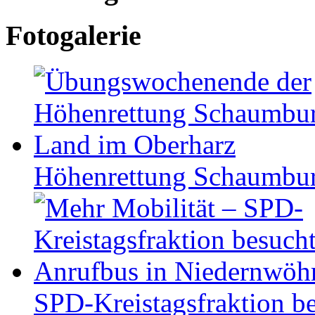
Fotogalerie
Höhen­ret­tung Schaum­b
SPD-Kreistagsfraktion be