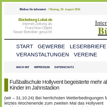
Bleiben Sie informiert
/
Montag, 10. August 2026
Bückeburg-Lokal.de
Inte
Internet-Zeitung als
B
Franchise-Objekt
Neuer Betreiber gesucht!
START
GEWERBE
LESERBRIEFE
VERANSTALTUNGEN
VEREINE
MACH MIT
IMPRESSUM
DATENSCHUTZ
Fußballschule Hollyvent begeisterte mehr a
Kinder im Jahnstadion
(wir – 31.10.24) Bei herrlichsten Wetterbedingungen 
letztes Wochenende zum zweiten Mal das Hollyvent