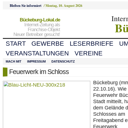
Bleiben Sie informiert
/
Montag, 10. August 2026
Inter
Bückeburg-Lokal.de
Bü
Internet-Zeitung als
Franchise-Objekt
Neuer Betreiber gesucht!
START
GEWERBE
LESERBRIEFE
U
VERANSTALTUNGEN
VEREINE
MACH MIT
IMPRESSUM
DATENSCHUTZ
Feuerwerk im Schloss
Bückeburg (m
22.10.16). Wie 
Feuerwehr Büc
Stadt mitteilt, h
dem Gelände 
Schlosses am
Freitagabend e
Feuerwerk