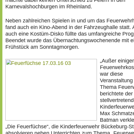
machte dabei keinen Unterschied zu Feiern in den
Karnevalshochburgen im Rheinland.
Neben zahlreichen Spielen in und um das Feuerwehr
fand auch ein Kino-Abend in der Fahrzeughalle statt. 
auch eine Kostüm-Disko füllte das umfangreiche Pro
Beendet wurde das Übernachtungswochenende mit 
Frühstück am Sonntagmorgen.
„Außer einige
Feuerwehrko
war diese
Veranstaltung 
Thema Feuerw
berichtete der
stellvertreten
Kinderfeuerwe
Max Schmatze,
Batman verkle
„Die Feuerfüchse“, die Kinderfeuerwehr Bückeburg-St
absolvieren neben Unterrichten zum Thema „Feuerwe