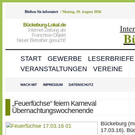
Bleiben Sie informiert
/
Montag, 10. August 2026
Bückeburg-Lokal.de
Inte
Internet-Zeitung als
B
Franchise-Objekt
Neuer Betreiber gesucht!
START
GEWERBE
LESERBRIEFE
VERANSTALTUNGEN
VEREINE
MACH MIT
IMPRESSUM
DATENSCHUTZ
„Feuerfüchse“ feiern Karneval
Übernachtungswochenende
Bückeburg (m
17.03.16). Bü