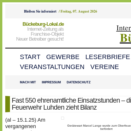
Bleiben Sie informiert
/
Freitag, 07. August 2026
Bückeburg-Lokal.de
Inte
Internet-Zeitung als
B
Franchise-Objekt
Neuer Betreiber gesucht!
START
GEWERBE
LESERBRIEFE
VERANSTALTUNGEN
VEREINE
MACH MIT
IMPRESSUM
DATENSCHUTZ
Fast 550 ehrenamtliche Einsatzstunden – d
Feuerwehr Luhden zieht Bilanz
(al – 15.1.25) Am
vergangenen
Gerätewart Marcel Lange wurde zum Oberfeu
befördert