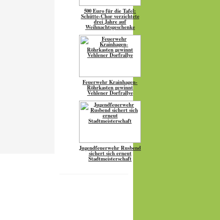
500 Euro für die Tafel:
Schütte-Chor verzichtete
drei Jahre auf
Weihnachtsgeschenke
Feuerwehr Krainhagen-
Röhrkasten gewinnt
Vehlener Dorfrallye
Jugendfeuerwehr Rusbend
sichert sich erneut
Stadtmeisterschaft