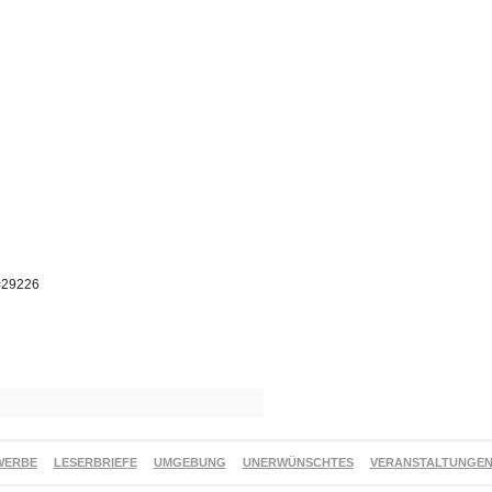
p=29226
WERBE
LESERBRIEFE
UMGEBUNG
UNERWÜNSCHTES
VERANSTALTUNGE