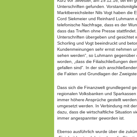
Kurz vor Silvester, am 29.12.16, sei ei
Unterschriften gefunden. Vorstandsmitgl
Marktbereichsleiter Nils Vogt haben die
Cord Siekmeier und Reinhard Luhmann e
telefonische Nachfrage, dass es der Wun
dass das Treffen ohne Presse stattfinde
Unterschriften übergeben und gesichtet w
Schorling und Vogt beeindruckt und beton
Kundenmeinungen sehr ernst nehmen und
sehen werden“, so Luhmann gegenüber d
worden, „dass die Filialschließungen dem 
gefallen sind“. In der sich anschließend
die Fakten und Grundlagen der Zweigstel
Dass sich die Finanzwelt grundlegend ge
regionalen Volksbanken und Sparkassen d
immer höhere Ansprüche gestellt werden
umgesetzt werden. In Verbindung mit der 
dazu, dass die wirtschaftliche Situation vi
immer angespannter geworden ist.
Ebenso ausführlich wurde über die zukünft