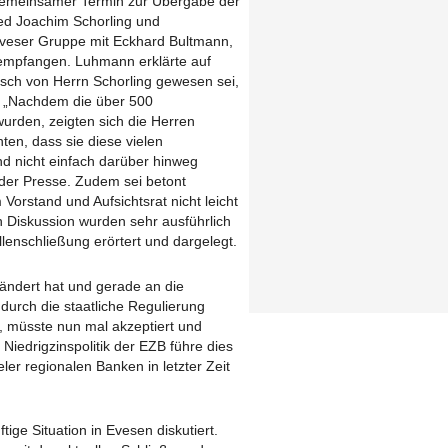
n gemeinsamer Termin zur Übergabe der
ied Joachim Schorling und
 Eveser Gruppe mit Eckhard Bultmann,
mpfangen. Luhmann erklärte auf
sch von Herrn Schorling gewesen sei,
t. „Nachdem die über 500
urden, zeigten sich die Herren
ten, dass sie diese vielen
 nicht einfach darüber hinweg
er Presse. Zudem sei betont
Vorstand und Aufsichtsrat nicht leicht
en Diskussion wurden sehr ausführlich
lenschließung erörtert und dargelegt.
ändert hat und gerade an die
urch die staatliche Regulierung
, müsste nun mal akzeptiert und
Niedrigzinspolitik der EZB führe dies
eler regionalen Banken in letzter Zeit
ige Situation in Evesen diskutiert.