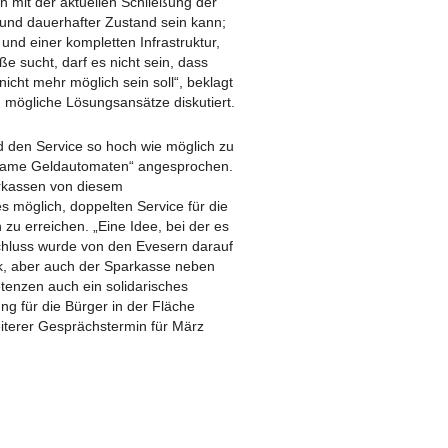
on mit der aktuellen Schließung der
 und dauerhafter Zustand sein kann;
nd einer kompletten Infrastruktur,
e sucht, darf es nicht sein, dass
nicht mehr möglich sein soll“, beklagt
 mögliche Lösungsansätze diskutiert.
d den Service so hoch wie möglich zu
same Geldautomaten“ angesprochen.
arkassen von diesem
 möglich, doppelten Service für die
zu erreichen. „Eine Idee, bei der es
hluss wurde von den Evesern darauf
nk, aber auch der Sparkasse neben
tenzen auch ein solidarisches
ng für die Bürger in der Fläche
iterer Gesprächstermin für März