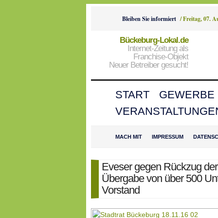
Bleiben Sie informiert
/
Freitag, 07. 
Bückeburg-Lokal.de
Internet-Zeitung als
Franchise-Objekt
Neuer Betreiber gesucht!
START
GEWERBE
VERANSTALTUNGE
MACH MIT
IMPRESSUM
DATENS
Eveser gegen Rückzug der
Übergabe von über 500 Unt
Vorstand