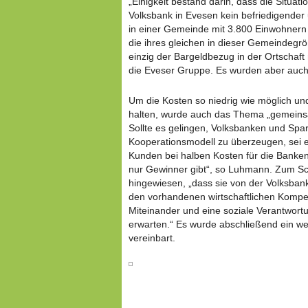
„Einigkeit bestand darin, dass die Situati
Volksbank in Evesen kein befriedigender
in einer Gemeinde mit 3.800 Einwohnern u
die ihres gleichen in dieser Gemeindegröß
einzig der Bargeldbezug in der Ortschaft 
die Eveser Gruppe. Es wurden aber auch
Um die Kosten so niedrig wie möglich un
halten, wurde auch das Thema „gemein
Sollte es gelingen, Volksbanken und Sp
Kooperationsmodell zu überzeugen, sei es
Kunden bei halben Kosten für die Banken 
nur Gewinner gibt“, so Luhmann. Zum Sc
hingewiesen, „dass sie von der Volksba
den vorhandenen wirtschaftlichen Kompe
Miteinander und eine soziale Verantwortu
erwarten.“ Es wurde abschließend ein we
vereinbart.