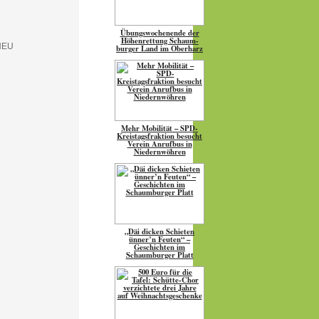
Übungs­wo­chen­ende der
Höhen­ret­tung Schaum­
burger Land im Oberharz
Mehr Mobilität – SPD-
Kreistagsfraktion besucht
Verein Anrufbus in
Niedernwöhren
„Däi dicken Schieten
ünner’n Feuten“ –
Geschichten im
Schaumburger Platt