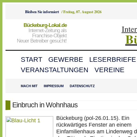
Bleiben Sie informiert
/
Freitag, 07. August 2026
Bückeburg-Lokal.de
Inte
Internet-Zeitung als
B
Franchise-Objekt
Neuer Betreiber gesucht!
START
GEWERBE
LESERBRIEFE
VERANSTALTUNGEN
VEREINE
MACH MIT
IMPRESSUM
DATENSCHUTZ
Einbruch in Wohnhaus
Bückeburg (pol-26.01.15). Ein
rückwärtiges Fenster an einem
Einfamilienhaus am Lindenweg di