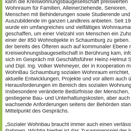
kann die Kreiswohnungsbaugesellschaft preiswerten
Wohnraum für Familien, Alleinerziehende, Senioren,
Menschen mit Behinderungen sowie Studierende und
Auszubildende im ganzen Landkreis anbieten. Seit 1
wurde ein umfangreiches und vielfältiges Wohnraum
geschaffen, um einer Vielzahl von Menschen ein Zuh
einer der 850 Wohnobjekte in Schaumburg zu geben.
der bereits des Öfteren auch auf kommunaler Ebene m
Kreiswohnungsbaugesellschaft in Berührung kam, inf
sich im Gespräch mit Geschäftsführer Heinz-Helmut 
und Dipl. Ing. Volker Wehmeyer, der in Kooperation mi
WohnBau Schaumburg sozialen Wohnraum errichtet,
aktuelle Entwicklungen, Projekte und vor allem auch ü
Herausforderungen im Bereich des sozialen Wohnun
Insbesondere veränderte Bedürfnisse der Menschen,
gestiegene Bau- und Unterhaltungskosten, aber auch
wachsende Anforderungen seitens der Behörden sta
Mittelpunkt des Gesprächs.
„Sozialer Wohnbau braucht immer auch einen verläss
Rahmen. Wichtig hierbei ist das Zusammenspiel der l