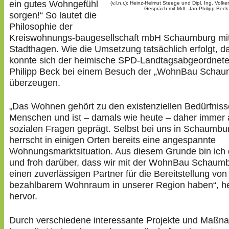
ein gutes Wohngefühl
(v.l.n.r.): Heinz-Helmut Steege und Dipl. Ing. Vol
Gespräch mit MdL Jan-Philipp Beck
sorgen!“ So lautet die
Philosophie der
Kreiswohnungs-baugesellschaft mbH Schaumburg mit 
Stadthagen. Wie die Umsetzung tatsächlich erfolgt, d
konnte sich der heimische SPD-Landtagsabgeordnete
Philipp Beck bei einem Besuch der „WohnBau Schau
überzeugen.
„Das Wohnen gehört zu den existenziellen Bedürfniss
Menschen und ist – damals wie heute – daher immer
sozialen Fragen geprägt. Selbst bei uns in Schaumbu
herrscht in einigen Orten bereits eine angespannte
Wohnungsmarktsituation. Aus diesem Grunde bin ich
und froh darüber, dass wir mit der WohnBau Schaum
einen zuverlässigen Partner für die Bereitstellung von
bezahlbarem Wohnraum in unserer Region haben“, h
hervor.
Durch verschiedene interessante Projekte und Maß