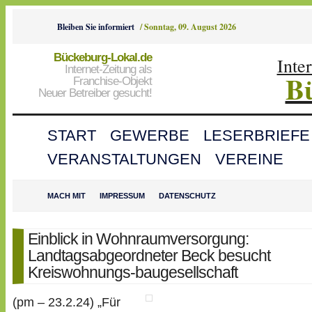
Bleiben Sie informiert
/
Sonntag, 09. August 2026
Bückeburg-Lokal.de
Inte
Internet-Zeitung als
B
Franchise-Objekt
Neuer Betreiber gesucht!
START
GEWERBE
LESERBRIEFE
VERANSTALTUNGEN
VEREINE
MACH MIT
IMPRESSUM
DATENSCHUTZ
Einblick in Wohnraumversorgung:
Landtagsabgeordneter Beck besucht
Kreiswohnungs-baugesellschaft
(pm – 23.2.24) „Für