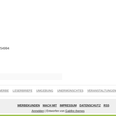
p=54994
WERBE
LESERBRIEFE
UMGEBUNG
UNERWÜNSCHTES
VERANSTALTUNGE
WERBEKUNDEN
MACH MIT
IMPRESSUM
DATENSCHUTZ
RSS
Anmelden
| Entworfen von
Gabfire themes