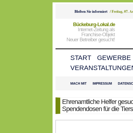
Bleiben Sie informiert
/
Freitag, 07. 
Bückeburg-Lokal.de
Internet-Zeitung als
Franchise-Objekt
Neuer Betreiber gesucht!
START
GEWERBE
VERANSTALTUNGE
MACH MIT
IMPRESSUM
DATENS
Ehrenamtliche Helfer gesuc
Spendendosen für die Tiers