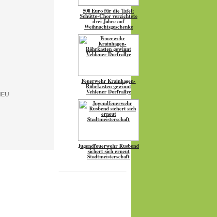
500 Euro für die Tafel:
Schütte-Chor verzichtete
drei Jahre auf
Weihnachtsgeschenke
Feuerwehr Krainhagen-
Röhrkasten gewinnt
Vehlener Dorfrallye
Jugendfeuerwehr Rusbend
sichert sich erneut
Stadtmeisterschaft