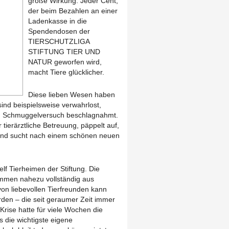
große Wirkung: Jeder Cent,
der beim Bezahlen an einer
Ladenkasse in die
Spendendosen der
TIERSCHUTZLIGA
STIFTUNG TIER UND
NATUR geworfen wird,
macht Tiere glücklicher.
Diese lieben Wesen haben
ind beispielsweise verwahrlost,
m Schmuggelversuch beschlagnahmt.
 tierärztliche Betreuung, päppelt auf,
 und sucht nach einem schönen neuen
lf Tierheimen der Stiftung. Die
tammen nahezu vollständig aus
n liebevollen Tierfreunden kann
rden – die seit geraumer Zeit immer
Krise hatte für viele Wochen die
s die wichtigste eigene