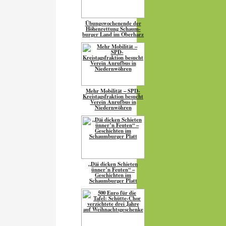
Übungs­wo­chen­ende der
Höhen­ret­tung Schaum­
burger Land im Oberharz
Mehr Mobilität – SPD-
Kreistagsfraktion besucht
Verein Anrufbus in
Niedernwöhren
„Däi dicken Schieten
ünner’n Feuten“ –
Geschichten im
Schaumburger Platt