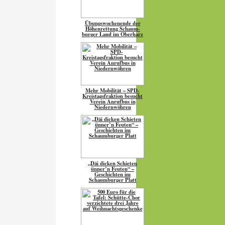
Übungs­wo­chen­ende der
Höhen­ret­tung Schaum­
burger Land im Oberharz
Mehr Mobilität – SPD-
Kreistagsfraktion besucht
Verein Anrufbus in
Niedernwöhren
„Däi dicken Schieten
ünner’n Feuten“ –
Geschichten im
Schaumburger Platt