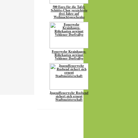
500 Euro für die Tafel:
Schütte-Chor verzichtete
drei Jahre auf
Weihnachtsgeschenke
Feuerwehr Krainhagen-
Röhrkasten gewinnt
Vehlener Dorfrallye
Jugendfeuerwehr Rusbend
sichert sich erneut
Stadtmeisterschaft