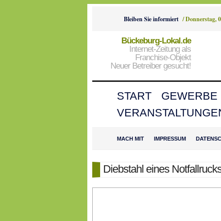
Bleiben Sie informiert
/
Donnerstag, 0
Bückeburg-Lokal.de
Internet-Zeitung als
Franchise-Objekt
Neuer Betreiber gesucht!
START
GEWERBE
VERANSTALTUNGE
MACH MIT
IMPRESSUM
DATENS
Diebstahl eines Notfallruck