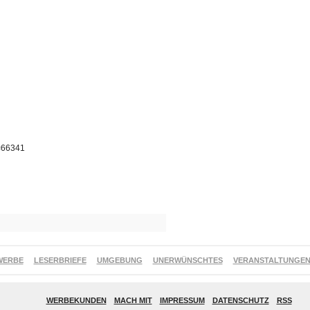
p=66341
WERBE
LESERBRIEFE
UMGEBUNG
UNERWÜNSCHTES
VERANSTALTUNGE
WERBEKUNDEN
MACH MIT
IMPRESSUM
DATENSCHUTZ
RSS