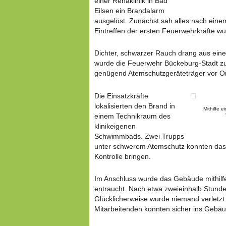
einer Rehaklinik in Bad
Eilsen ein Brandalarm
ausgelöst. Zunächst sah alles nach eine
Eintreffen der ersten Feuerwehrkräfte wur
Dichter, schwarzer Rauch drang aus ein
wurde die Feuerwehr Bückeburg-Stadt zu
genügend Atemschutzgeräteträger vor Or
Die Einsatzkräfte
lokalisierten den Brand in
Mithilfe 
einem Technikraum des
klinikeigenen
Schwimmbads. Zwei Trupps
unter schwerem Atemschutz konnten das 
Kontrolle bringen.
Im Anschluss wurde das Gebäude mithilfe
entraucht. Nach etwa zweieinhalb Stunde
Glücklicherweise wurde niemand verletzt
Mitarbeitenden konnten sicher ins Gebä