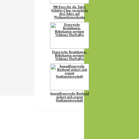
500 Euro für die Tafel:
Schütte-Chor verzichtete
drei Jahre auf
Weihnachtsgeschenke
Feuerwehr Krainhagen-
Röhrkasten gewinnt
Vehlener Dorfrallye
Jugendfeuerwehr Rusbend
sichert sich erneut
Stadtmeisterschaft