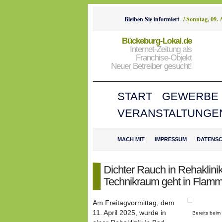
Bleiben Sie informiert
/
Sonntag, 09. 
Bückeburg-Lokal.de
Internet-Zeitung als
Franchise-Objekt
Neuer Betreiber gesucht!
START
GEWERBE
VERANSTALTUNGE
MACH MIT
IMPRESSUM
DATENS
Dichter Rauch in Rehaklinik
Technikraum geht in Flamm
Am Freitagvormittag, dem
11. April 2025, wurde in
Bereits beim 