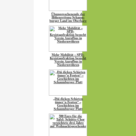
Übungs­wo­chen­ende der
Höhen­ret­tung Schaum­
burger Land im Oberharz
Mehr Mobilität – SPD-
Kreistagsfraktion besucht
Verein Anrufbus in
Niedernwöhren
„Däi dicken Schieten
ünner’n Feuten“ –
Geschichten im
Schaumburger Platt