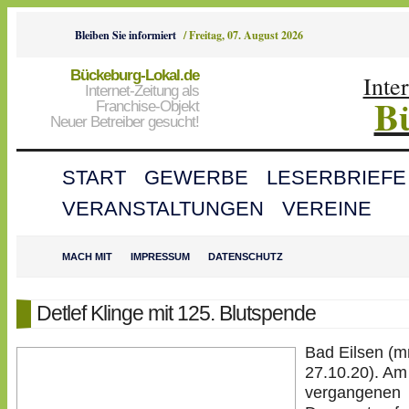
Bleiben Sie informiert
/
Freitag, 07. August 2026
Bückeburg-Lokal.de
Inte
Internet-Zeitung als
B
Franchise-Objekt
Neuer Betreiber gesucht!
START
GEWERBE
LESERBRIEFE
VERANSTALTUNGEN
VEREINE
MACH MIT
IMPRESSUM
DATENSCHUTZ
Detlef Klinge mit 125. Blutspende
Bad Eilsen (
27.10.20). Am
vergangenen